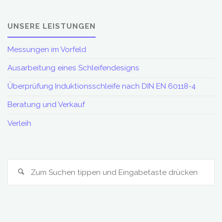
UNSERE LEISTUNGEN
Messungen im Vorfeld
Ausarbeitung eines Schleifendesigns
Überprüfung Induktionsschleife nach DIN EN 60118-4
Beratung und Verkauf
Verleih
S
Suchen
na