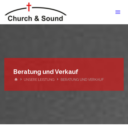
Zum
Barrierefrei
Inhalt
Hören
springen
Beratung und Verkauf
START
UNSERE LEISTUNG
BERATUNG UND VERKAUF