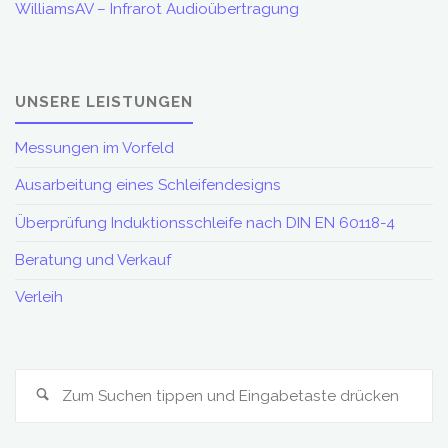
WilliamsAV – Infrarot Audioübertragung
UNSERE LEISTUNGEN
Messungen im Vorfeld
Ausarbeitung eines Schleifendesigns
Überprüfung Induktionsschleife nach DIN EN 60118-4
Beratung und Verkauf
Verleih
S
Suchen
na