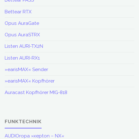
Bettear PASS
Bettear RTX
Opus AuraGate
Opus AuraSTRX
Listen AURI-TX2N
Listen AURI-RX1
»earisMAX« Sender
»earisMAX« Kopfhörer
Auracast Kopfhörer MIG-818
FUNKTECHNIK
AUDIOropa »xepton – NX«