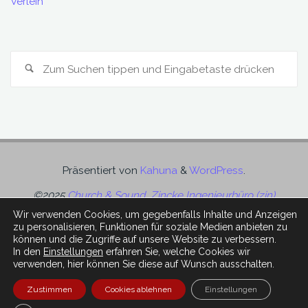
Verleih
S
Suchen
na
Präsentiert von
Kahuna
&
WordPress
.
©2025
Church & Sound, Zincke Ingenieurbüro (zin)
Wir verwenden Cookies, um gegebenfalls Inhalte und Anzeigen
zu personalisieren, Funktionen für soziale Medien anbieten zu
können und die Zugriffe auf unsere Website zu verbessern.
In den
Einstellungen
erfahren Sie, welche Cookies wir
verwenden, hier können Sie diese auf Wunsch ausschalten.
Impressum
Zustimmen
Cookies ablehnen
Einstellungen
Kontakt