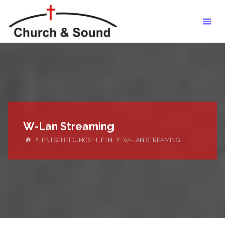
Zum
Barrierefrei
Inhalt
Hören
springen
W-Lan Streaming
START
ENTSCHEIDUNGSHILFEN
W-LAN STREAMING