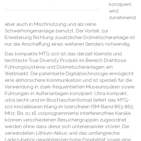
.
konzipiert,
wird
zunehmend
aber auch in Mischnutzung und als reine
Schwerhörigenanlage benutzt. Der Vorteil, zur
Erweiterung Richtung zusätzlicher Dolmetscheranlage ist
nur die Anschaffung eines weiteren Senders notwendig.
Das kompakte MTG-100 ist das derzeit kleinste und
leichteste True Diversity Produkt im Bereich Drahtlose
Führungssysteme und Dolmetscheranlagen am
Weltmarkt. Die patentierte Digitaltechnologie ermöglicht
eine abhörsichere Kommunikation und ist speziell für die
Verwendung in stark frequentierten Museumssälen sowie
Führungen in Außenanlagen konzipiert. Ultra kompakt,
ultra leicht und im Brusttaschenformat liefert das MTG-
100 kristallklaren Klang im lizenzfreien ISM-Band 863-865
MHz. Bis zu 16 vorprogrammierte interferenzfreie Kanäle
können verschiedenen Besuchergruppen zugeordnet
werden ohne dass diese sich untereinander stören. Die
verwendeten Lithium-Akkus und das umfangreiche
Ladezubehör gewährleisten hohe Flexibilität sowie eine