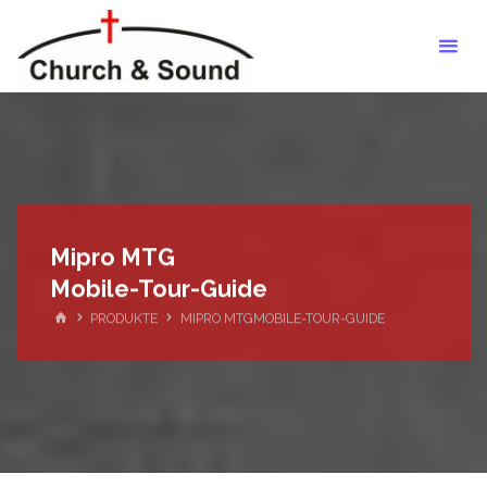
Zum
Barrierefrei
Inhalt
Hören
springen
Mipro MTG
Mobile-Tour-Guide
START
PRODUKTE
MIPRO MTGMOBILE-TOUR-GUIDE