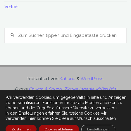
Verleih
S
Suchen
na
Präsentiert von
Kahuna
&
WordPress
.
©2025
Church & Sound, Zincke Ingenieurbüro (zin)
Wir verwenden Cookies, um gegebenfalls Inhalte und Anzeigen
zu personalisieren, Funktionen für soziale Medien anbieten zu
können und die Zugriffe auf unsere Website zu verbessern.
In den
Einstellungen
erfahren Sie, welche Cookies wir
verwenden, hier können Sie diese auf Wunsch ausschalten.
Impressum
Zustimmen
Cookies ablehnen
Einstellungen